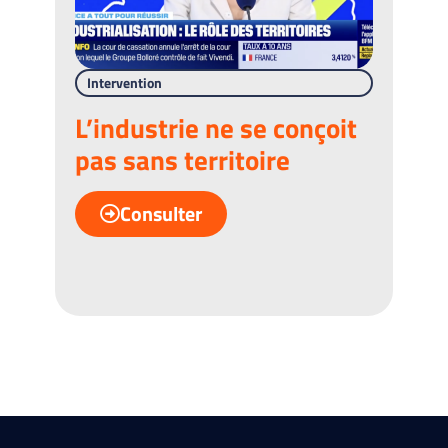
Intervention
Int
L’industrie ne se conçoit
In
pas sans territoire
ter
Consulter