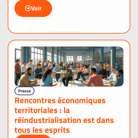
Voir
Presse
Rencontres économiques
territoriales : la
réindustrialisation est dans
tous les esprits