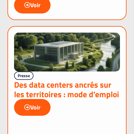
Voir
Presse
Des data centers ancrés sur
les territoires : mode d’emploi
Voir