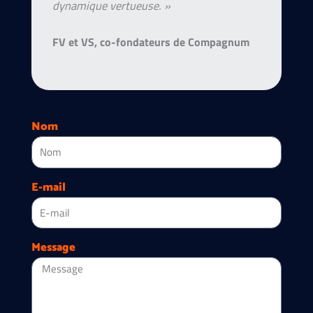
dynamique vertueuse. »
FV et VS, co-fondateurs de Compagnum
Nom
E-mail
Message