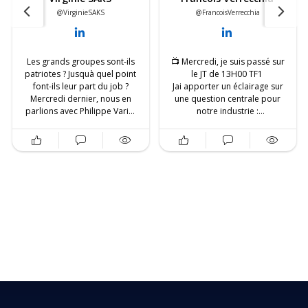
@VirginieSAKS
@FrancoisVerrecchia
Les grands groupes sont-ils
📺 Mercredi, je suis passé sur
patriotes ? Jusquà quel point
le JT de 13H00 TF1
font-ils leur part du job ?
Jai apporter un éclairage sur
Mercredi dernier, nous en
une question centrale pour
parlions avec Philippe Varin,
notre industrie :
ancien Président du
Peut-on encore produire du
directoire du Groupe PSA, au
moyen de gamme en France ?
Conservatoire national des
👉 De notre expérience chez
arts et métiers - Cnam.
Compagnum, la réponse est
clairement oui, à condition de
Question ardue que de
travailler de manière
parler de lengagement des
exigeante et cohérente
grands groupes. Philippe
autour de quatre piliers clés
Varin la fait avec méthode et
que nous regroupons sous
rationnel, en repartant des
l’acronyme T.G.V.I. :
enjeux de lindustrialisation
🔹 Territoire (élus, écoles,
des territoires : compétitivité,
service de létat, centre de
capital humain, innovation.
recherche, associations...)
S’appuyer pleinement sur son
On aimerait voir plus
ancrage territorial, non pas