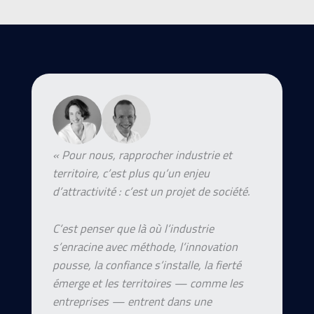
« Pour nous, rapprocher industrie et
territoire, c’est plus qu’un enjeu
d’attractivité : c’est un projet de société.
C’est penser que là où l’industrie
s’enracine avec méthode, l’innovation
pousse, la confiance s’installe, la fierté
émerge et les territoires — comme les
entreprises — entrent dans une